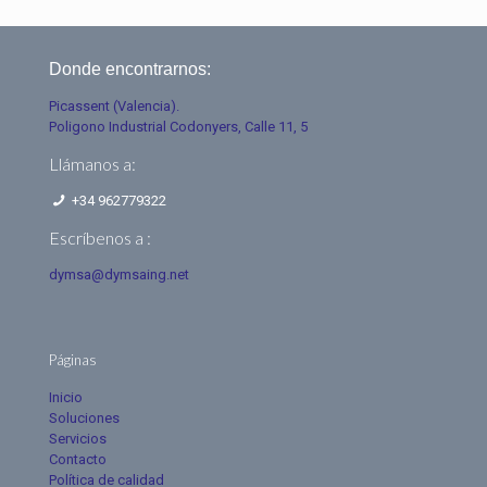
Donde encontrarnos:
Picassent (Valencia).
Poligono Industrial Codonyers, Calle 11, 5
Llámanos a:
+34 962779322
Escríbenos a :
dymsa@dymsaing.net
Páginas
Inicio
Soluciones
Servicios
Contacto
Política de calidad